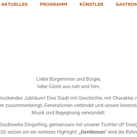
AKTUELLES
PROGRAMM
KÜNSTLER
GASTRO
idl & Rober
Liebe Bürgerinnen und Bürger,
liebe Gäste aus nah und fern,
druckendes Jubiläum! Eine Stadt mit Geschichte, mit Charakter,
en zusammenbringt, Generationen verbindet und unsere Innenstad
Musik und Begegnung verwandelt.
tadtwerke Dingolfing, gemeinsam mit unserer Tochter UP Energie
6 setzen wir ein weiteres Highlight:
„Gentleman“
wird die Bühn