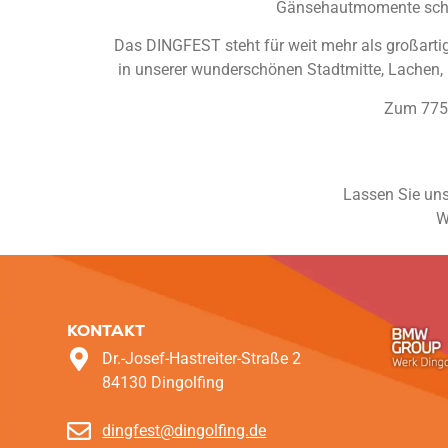
Gänsehautmomente schaff
Das DINGFEST steht für weit mehr als großart
in unserer wunderschönen Stadtmitte, Lachen, G
Zum 775-
Lassen Sie uns
W
KONTAKT
Dr.-Josef-Hastreiter-Straße 2
84130 Dingolfing
dingfest@dingolfing.de