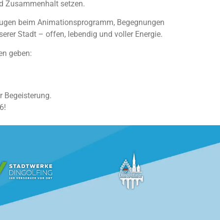
und Zusammenhalt setzen.
deraugen beim Animationsprogramm, Begegnungen
rer Stadt – offen, lebendig und voller Energie.
en geben:
r Begeisterung.
6!