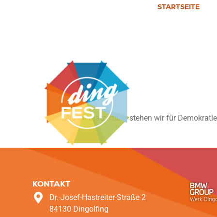
STARTSEITE
Maria Wä
„Als Heimatzeitung stehen wir für Demokratie u
KONTAKT
Dr.-Josef-Hastreiter-Straße 2
84130 Dingolfing