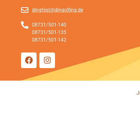
dingfest@dingolfing.de
08731/501-140
08731/501-135
08731/501-142
J