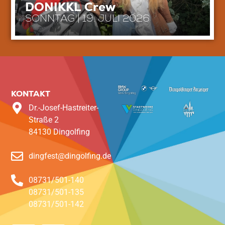
DONIKKL Crew
SONNTAG | 19. JULI 2026
KONTAKT
Dr.-Josef-Hastreiter-
Straße 2
84130 Dingolfing
dingfest@dingolfing.de
08731/501-140
08731/501-135
08731/501-142